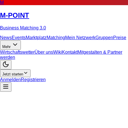
M
M-POINT
Business Matching 3.0
News
Events
Marktplatz
Matching
Mein Netzwerk
Gruppen
Preise
Mehr
Wirtschaftswetter
Über uns
Wiki
Kontakt
Mitgestalten & Partner
werden
Jetzt starten
Anmelden
Registrieren