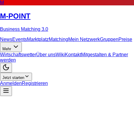
M
M-POINT
Business Matching 3.0
News
Events
Marktplatz
Matching
Mein Netzwerk
Gruppen
Preise
Mehr
Wirtschaftswetter
Über uns
Wiki
Kontakt
Mitgestalten & Partner
werden
Jetzt starten
Anmelden
Registrieren