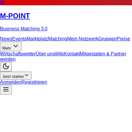
M
M-POINT
Business Matching 3.0
News
Events
Marktplatz
Matching
Mein Netzwerk
Gruppen
Preise
Mehr
Wirtschaftswetter
Über uns
Wiki
Kontakt
Mitgestalten & Partner
werden
Jetzt starten
Anmelden
Registrieren