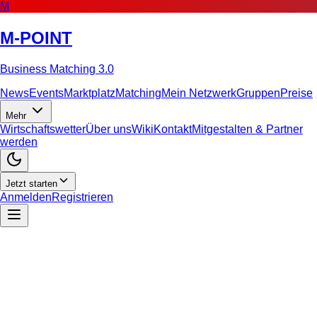
M
M-POINT
Business Matching 3.0
News
Events
Marktplatz
Matching
Mein Netzwerk
Gruppen
Preise
Mehr
Wirtschaftswetter
Über uns
Wiki
Kontakt
Mitgestalten & Partner
werden
Jetzt starten
Anmelden
Registrieren