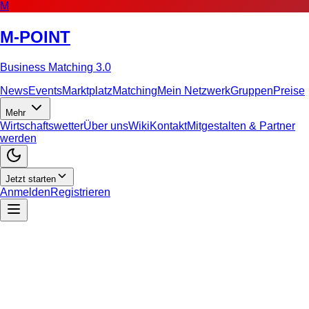
M
M-POINT
Business Matching 3.0
News
Events
Marktplatz
Matching
Mein Netzwerk
Gruppen
Preise
Mehr
Wirtschaftswetter
Über uns
Wiki
Kontakt
Mitgestalten & Partner
werden
Jetzt starten
Anmelden
Registrieren