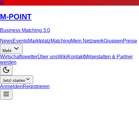
M
M-POINT
Business Matching 3.0
News
Events
Marktplatz
Matching
Mein Netzwerk
Gruppen
Preise
Mehr
Wirtschaftswetter
Über uns
Wiki
Kontakt
Mitgestalten & Partner
werden
Jetzt starten
Anmelden
Registrieren