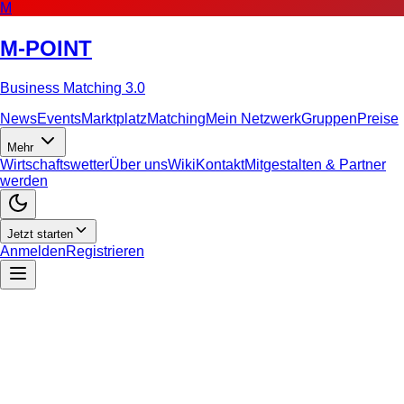
M
M-POINT
Business Matching 3.0
News
Events
Marktplatz
Matching
Mein Netzwerk
Gruppen
Preise
Mehr
Wirtschaftswetter
Über uns
Wiki
Kontakt
Mitgestalten & Partner
werden
Jetzt starten
Anmelden
Registrieren