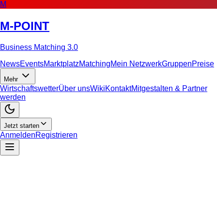
M
M-POINT
Business Matching 3.0
News
Events
Marktplatz
Matching
Mein Netzwerk
Gruppen
Preise
Mehr
Wirtschaftswetter
Über uns
Wiki
Kontakt
Mitgestalten & Partner
werden
Jetzt starten
Anmelden
Registrieren