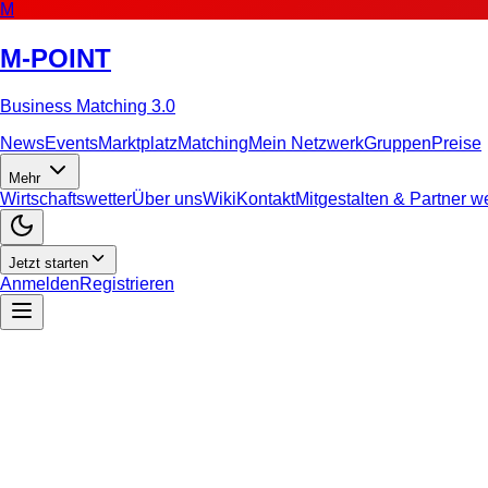
M
M-POINT
Business Matching 3.0
News
Events
Marktplatz
Matching
Mein Netzwerk
Gruppen
Preise
Mehr
Wirtschaftswetter
Über uns
Wiki
Kontakt
Mitgestalten & Partner 
Jetzt starten
Anmelden
Registrieren