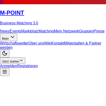
M
M-POINT
Business Matching 3.0
News
Events
Marktplatz
Matching
Mein Netzwerk
Gruppen
Preise
Mehr
Wirtschaftswetter
Über uns
Wiki
Kontakt
Mitgestalten & Partner
werden
Jetzt starten
Anmelden
Registrieren