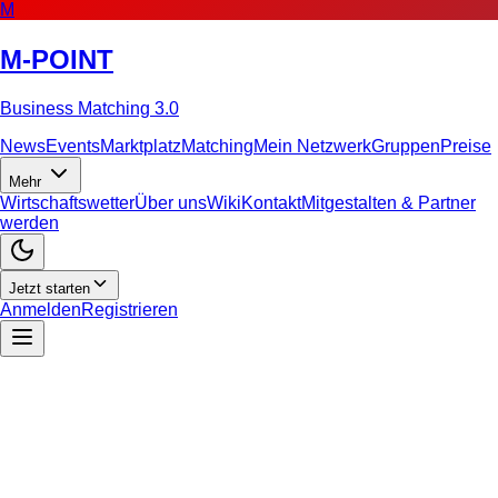
M
M-POINT
Business Matching 3.0
News
Events
Marktplatz
Matching
Mein Netzwerk
Gruppen
Preise
Mehr
Wirtschaftswetter
Über uns
Wiki
Kontakt
Mitgestalten & Partner
werden
Jetzt starten
Anmelden
Registrieren