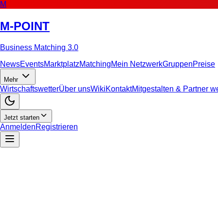
M
M-POINT
Business Matching 3.0
News
Events
Marktplatz
Matching
Mein Netzwerk
Gruppen
Preise
Mehr
Wirtschaftswetter
Über uns
Wiki
Kontakt
Mitgestalten & Partner 
Jetzt starten
Anmelden
Registrieren