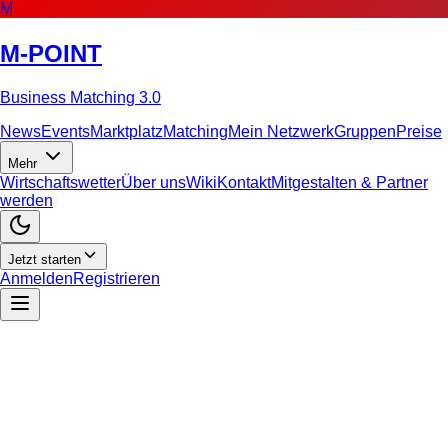
M
M-POINT
Business Matching 3.0
News
Events
Marktplatz
Matching
Mein Netzwerk
Gruppen
Preise
Mehr
Wirtschaftswetter
Über uns
Wiki
Kontakt
Mitgestalten & Partner
werden
Jetzt starten
Anmelden
Registrieren