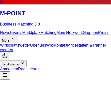
M
M-POINT
Business Matching 3.0
News
Events
Marktplatz
Matching
Mein Netzwerk
Gruppen
Preise
Mehr
Wirtschaftswetter
Über uns
Wiki
Kontakt
Mitgestalten & Partner
werden
Jetzt starten
Anmelden
Registrieren