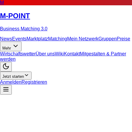
M
M-POINT
Business Matching 3.0
News
Events
Marktplatz
Matching
Mein Netzwerk
Gruppen
Preise
Mehr
Wirtschaftswetter
Über uns
Wiki
Kontakt
Mitgestalten & Partner
werden
Jetzt starten
Anmelden
Registrieren