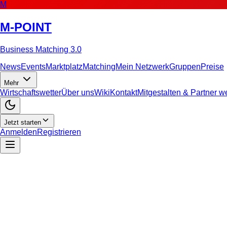
M
M-POINT
Business Matching 3.0
News
Events
Marktplatz
Matching
Mein Netzwerk
Gruppen
Preise
Mehr
Wirtschaftswetter
Über uns
Wiki
Kontakt
Mitgestalten & Partner 
Jetzt starten
Anmelden
Registrieren