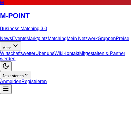
M
M-POINT
Business Matching 3.0
News
Events
Marktplatz
Matching
Mein Netzwerk
Gruppen
Preise
Mehr
Wirtschaftswetter
Über uns
Wiki
Kontakt
Mitgestalten & Partner
werden
Jetzt starten
Anmelden
Registrieren