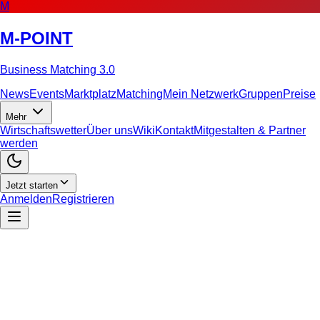
M
M-POINT
Business Matching 3.0
News
Events
Marktplatz
Matching
Mein Netzwerk
Gruppen
Preise
Mehr
Wirtschaftswetter
Über uns
Wiki
Kontakt
Mitgestalten & Partner
werden
Jetzt starten
Anmelden
Registrieren