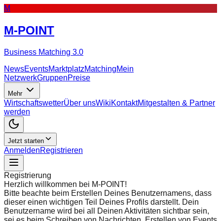
M
M-POINT
Business Matching 3.0
News
Events
Marktplatz
Matching
Mein
Netzwerk
Gruppen
Preise
Mehr
Wirtschaftswetter
Über uns
Wiki
Kontakt
Mitgestalten & Partner
werden
Jetzt starten
Anmelden
Registrieren
Registrierung
Herzlich willkommen bei M-POINT!
Bitte beachte beim Erstellen Deines Benutzernamens, dass
dieser einen wichtigen Teil Deines Profils darstellt. Dein
Benutzername wird bei all Deinen Aktivitäten sichtbar sein,
sei es beim Schreiben von Nachrichten, Erstellen von Events