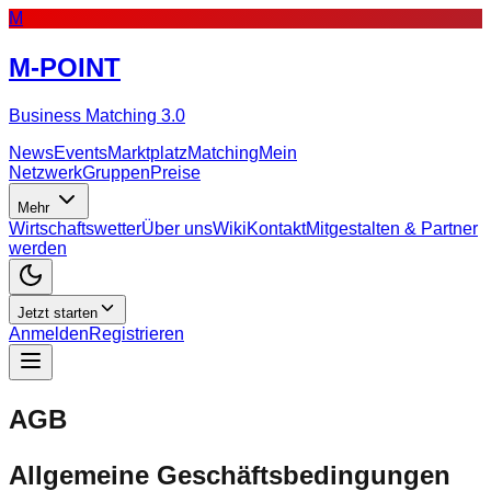
M
M-POINT
Business Matching 3.0
News
Events
Marktplatz
Matching
Mein
Netzwerk
Gruppen
Preise
Mehr
Wirtschaftswetter
Über uns
Wiki
Kontakt
Mitgestalten & Partner
werden
Jetzt starten
Anmelden
Registrieren
AGB
Allgemeine Geschäftsbedingungen