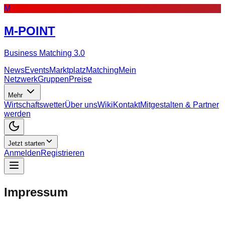
M
M-POINT
Business Matching 3.0
News
Events
Marktplatz
Matching
Mein
Netzwerk
Gruppen
Preise
Mehr
Wirtschaftswetter
Über uns
Wiki
Kontakt
Mitgestalten & Partner
werden
Jetzt starten
Anmelden
Registrieren
Impressum