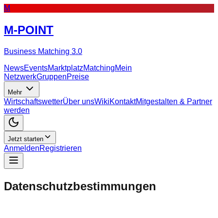
M
M-POINT
Business Matching 3.0
News
Events
Marktplatz
Matching
Mein
Netzwerk
Gruppen
Preise
Mehr
Wirtschaftswetter
Über uns
Wiki
Kontakt
Mitgestalten & Partner
werden
Jetzt starten
Anmelden
Registrieren
Datenschutzbestimmungen