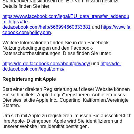
Standardvertragsklauseln der EU-Kommission gestützt.
Details finden Sie hier:
https://www.facebook.com/legal/EU_data_transfer_addendu
m
,
https://de-
de.facebook.com/help/566994660333381
und
https://www.fa
cebook.com/policy.php
.
Weitere Informationen finden Sie in den Facebook-
Nutzungsbedingungen und den Facebook-
Datenschutzbestimmungen. Diese finden Sie unter:
https://de-de.facebook.com/about/privacy/
und
https://de-
de.facebook.com/legal/terms/
.
Registrierung mit Apple
Statt einer direkten Registrierung auf dieser Website können
Sie sich mittels „Apple-Login“ registrieren. Anbieter dieses
Dienstes ist die Apple Inc., Cupertino, Kalifornien,Vereinigte
Staaten.
Um sich mit Apple zu registrieren, müssen Sie ausschließlich
Ihre Apple-ID eingeben. Apple wird Sie identifizieren und
unserer Website Ihre Identität bestätigen.