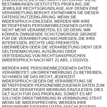
BESTIMMUNGEN GESTÜTZTES PROFILING. DIE
JEWEILIGE RECHTSGRUNDLAGE, AUF DENEN EINE
VERARBEITUNG BERUHT, ENTNEHMEN SIE DIESER
DATENSCHUTZERKLÄRUNG. WENN SIE
WIDERSPRUCH EINLEGEN, WERDEN WIR IHRE
BETROFFENEN PERSONENBEZOGENEN DATEN
NICHT MEHR VERARBEITEN, ES SEI DENN, WIR
KÖNNEN ZWINGENDE SCHUTZWÜRDIGE GRÜNDE
FÜR DIE VERARBEITUNG NACHWEISEN, DIE IHRE
INTERESSEN, RECHTE UND FREIHEITEN
ÜBERWIEGEN ODER DIE VERARBEITUNG DIENT DER
GELTENDMACHUNG, AUSÜBUNG ODER
VERTEIDIGUNG VON RECHTSANSPRÜCHEN
(WIDERSPRUCH NACH ART. 21 ABS. 1 DSGVO).
WERDEN IHRE PERSONENBEZOGENEN DATEN
VERARBEITET, UM DIREKTWERBUNG ZU BETREIBEN,
SO HABEN SIE DAS RECHT, JEDERZEIT
WIDERSPRUCH GEGEN DIE VERARBEITUNG SIE
BETREFFENDER PERSONENBEZOGENER DATEN ZUM
ZWECKE DERARTIGER WERBUNG EINZULEGEN; DIES
GILT AUCH FÜR DAS PROFILING, SOWEIT ES MIT
SOLCHER DIREKTWERBUNG IN VERBINDUNG STEHT.
WENN SIE WIDERSPRECHEN, WERDEN IHRE
PERSONENBEZOGENEN DATEN ANSCHLIESSEND